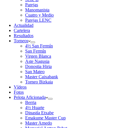
Parejas
Manomanista
Cuatro y Medio
Parejas LENC
Actualidad
Cartelera
Resultados
Torneos
4½ San Fermín
San Fermín
Virgen Blanca
Aste Nagusia
Donostia Hiria
San Mateo
Master Caixabank
Torneo Bizkaia
Vídeos
Fotos
Pelota Aficionada
Berria
4½ Huarte
Dinastía Etxabe
Emakume Master Cup
Master Arnedo