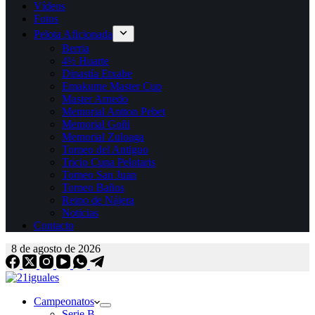
Vídeos
Fotos
Pelota Aficionada
Berria
4½ Huarte
Dinastía Etxabe
Emakume Master Cup
Master Arnedo
Memorial Antton Pebet
Memorial Goñi
Memorial Zuloaga
Torneo del Antiguo
Tricio Cuna Pelotaris
Torneo San Juan
Torneo Baños
Reino de Nájera
Noticias
Contacto
8 de agosto de 2026
Campeonatos
Serie B