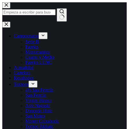
Saltar
al
contenido
Sin
resultados
Campeonatos
Serie B
Parejas
Manomanista
Cuatro y Medio
Parejas LENC
Actualidad
Cartelera
Resultados
Torneos
4½ San Fermín
San Fermín
Virgen Blanca
Aste Nagusia
Donostia Hiria
San Mateo
Master Caixabank
Torneo Bizkaia