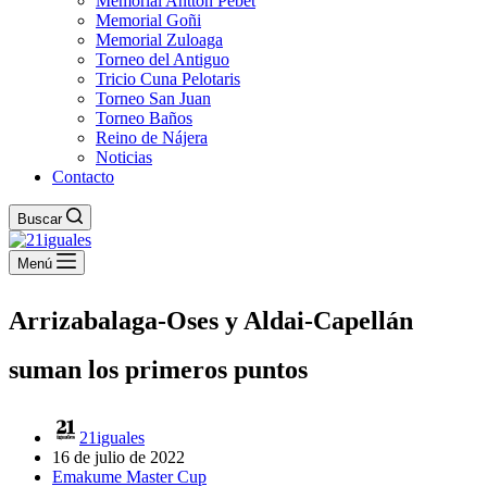
Memorial Antton Pebet
Memorial Goñi
Memorial Zuloaga
Torneo del Antiguo
Tricio Cuna Pelotaris
Torneo San Juan
Torneo Baños
Reino de Nájera
Noticias
Contacto
Buscar
Menú
Arrizabalaga-Oses y Aldai-Capellán
suman los primeros puntos
21iguales
16 de julio de 2022
Emakume Master Cup