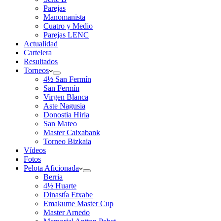
Parejas
Manomanista
Cuatro y Medio
Parejas LENC
Actualidad
Cartelera
Resultados
Torneos
4½ San Fermín
San Fermín
Virgen Blanca
Aste Nagusia
Donostia Hiria
San Mateo
Master Caixabank
Torneo Bizkaia
Vídeos
Fotos
Pelota Aficionada
Berria
4½ Huarte
Dinastía Etxabe
Emakume Master Cup
Master Arnedo