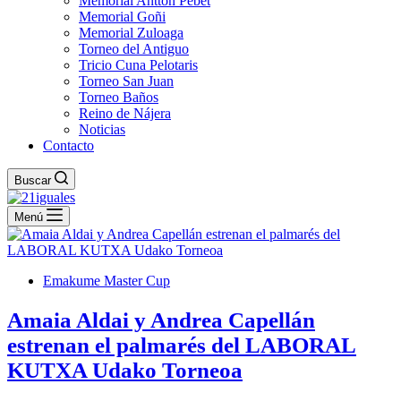
Memorial Antton Pebet
Memorial Goñi
Memorial Zuloaga
Torneo del Antiguo
Tricio Cuna Pelotaris
Torneo San Juan
Torneo Baños
Reino de Nájera
Noticias
Contacto
Buscar
Menú
Emakume Master Cup
Amaia Aldai y Andrea Capellán
estrenan el palmarés del LABORAL
KUTXA Udako Torneoa