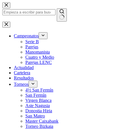
Saltar
al
contenido
Sin
resultados
Campeonatos
Serie B
Parejas
Manomanista
Cuatro y Medio
Parejas LENC
Actualidad
Cartelera
Resultados
Torneos
4½ San Fermín
San Fermín
Virgen Blanca
Aste Nagusia
Donostia Hiria
San Mateo
Master Caixabank
Torneo Bizkaia