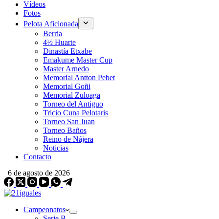
Vídeos
Fotos
Pelota Aficionada
Berria
4½ Huarte
Dinastía Etxabe
Emakume Master Cup
Master Arnedo
Memorial Antton Pebet
Memorial Goñi
Memorial Zuloaga
Torneo del Antiguo
Tricio Cuna Pelotaris
Torneo San Juan
Torneo Baños
Reino de Nájera
Noticias
Contacto
6 de agosto de 2026
Campeonatos
Serie B