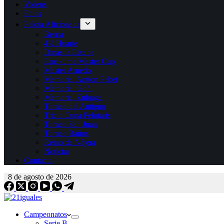
Vídeos
Fotos
Pelota Aficionada
Berria
4½ Huarte
Dinastía Etxabe
Emakume Master Cup
Master Arnedo
Memorial Antton Pebet
Memorial Goñi
Memorial Zuloaga
Torneo del Antiguo
Tricio Cuna Pelotaris
Torneo San Juan
Torneo Baños
Reino de Nájera
Noticias
Contacto
8 de agosto de 2026
Campeonatos
Serie B