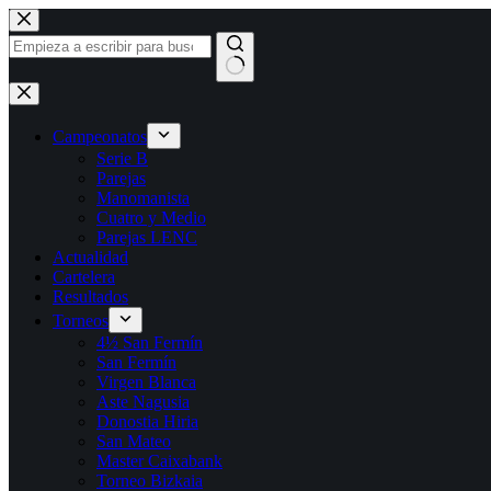
Saltar
al
contenido
Sin
resultados
Campeonatos
Serie B
Parejas
Manomanista
Cuatro y Medio
Parejas LENC
Actualidad
Cartelera
Resultados
Torneos
4½ San Fermín
San Fermín
Virgen Blanca
Aste Nagusia
Donostia Hiria
San Mateo
Master Caixabank
Torneo Bizkaia