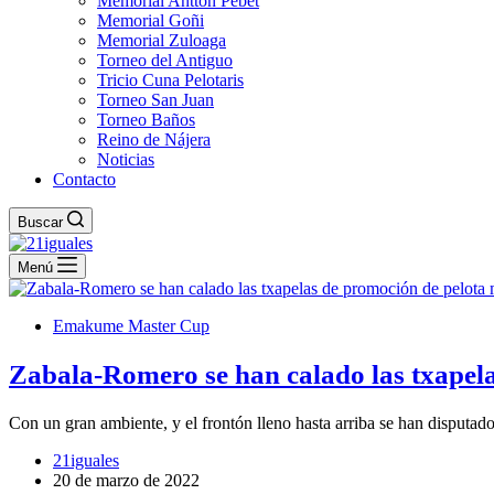
Memorial Antton Pebet
Memorial Goñi
Memorial Zuloaga
Torneo del Antiguo
Tricio Cuna Pelotaris
Torneo San Juan
Torneo Baños
Reino de Nájera
Noticias
Contacto
Buscar
Menú
Emakume Master Cup
Zabala-Romero se han calado las txapel
Con un gran ambiente, y el frontón lleno hasta arriba se han disput
21iguales
20 de marzo de 2022