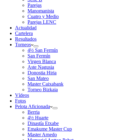
Parejas
Manomanista
Cuatro y Medio
Parejas LENC
Actualidad
Cartelera
Resultados
Torneos
4½ San Fermín
San Fermín
Virgen Blanca
Aste Nagusia
Donostia Hiria
San Mateo
Master Caixabank
Torneo Bizkaia
Vídeos
Fotos
Pelota Aficionada
Berria
4½ Huarte
Dinastía Etxabe
Emakume Master Cup
Master Arnedo