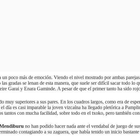
iera un poco más de emoción. Viendo el nivel mostrado por ambas parejas
 las gradas se lenan de esta manera, que suele ser difícil sacar todo lo 
eire Garai y Enara Gaminde. A pesar de que el primer tanto ha sido rojo,
ido muy superiores a sus pares. En los cuadros largos, como era de esper
e el día es casi imparable la joven vizcaína ha llegado pletórica a Pam
o los tantos con mucha facilidad, sobre todo en el txoko, pero también co
Mendiburu
no han podido hacer nada ante el vendabal de juego de sus 
erminado contagiando a su zaguera, que había tenido un inicio bastante