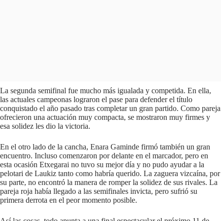
La segunda semifinal fue mucho más igualada y competida. En ella,
las actuales campeonas lograron el pase para defender el título
conquistado el año pasado tras completar un gran partido. Como pareja
ofrecieron una actuación muy compacta, se mostraron muy firmes y
esa solidez les dio la victoria.
En el otro lado de la cancha, Enara Gaminde firmó también un gran
encuentro. Incluso comenzaron por delante en el marcador, pero en
esta ocasión Etxegarai no tuvo su mejor día y no pudo ayudar a la
pelotari de Laukiz tanto como habría querido. La zaguera vizcaína, por
su parte, no encontró la manera de romper la solidez de sus rivales. La
pareja roja había llegado a las semifinales invicta, pero sufrió su
primera derrota en el peor momento posible.
Así las cosas, todo apunta a una final espectacular el próximo 11 de