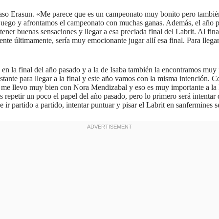
Itsaso Erasun. «Me parece que es un campeonato muy bonito pero también
 juego y afrontamos el campeonato con muchas ganas. Además, el año pas
ener buenas sensaciones y llegar a esa preciada final del Labrit. Al fin
te últimamente, sería muy emocionante jugar allí esa final. Para llegar
e en la final del año pasado y a la de Isaba también la encontramos muy
ante para llegar a la final y este año vamos con la misma intención. C
o, me llevo muy bien con Nora Mendizabal y eso es muy importante a la
epetir un poco el papel del año pasado, pero lo primero será intentar d
r partido a partido, intentar puntuar y pisar el Labrit en sanfermines 