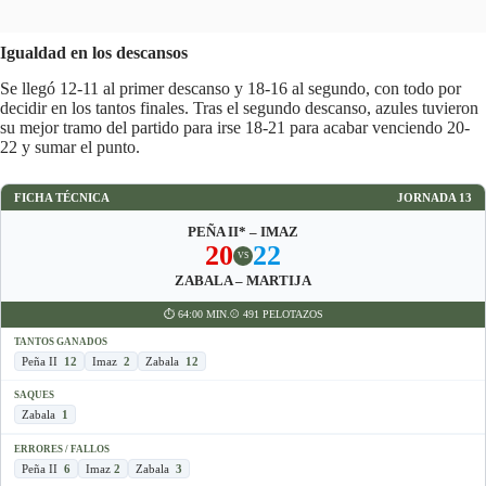
Igualdad en los descansos
Se llegó 12-11 al primer descanso y 18-16 al segundo, con todo por
decidir en los tantos finales. Tras el segundo descanso, azules tuvieron
su mejor tramo del partido para irse 18-21 para acabar venciendo 20-
22 y sumar el punto.
FICHA TÉCNICA
JORNADA 13
PEÑA II* – IMAZ
20
22
VS
ZABALA – MARTIJA
⏱ 64:00 MIN.
⚾️ 491 PELOTAZOS
TANTOS GANADOS
Peña II
12
Imaz
2
Zabala
12
SAQUES
Zabala
1
ERRORES / FALLOS
Peña II
6
Imaz
2
Zabala
3