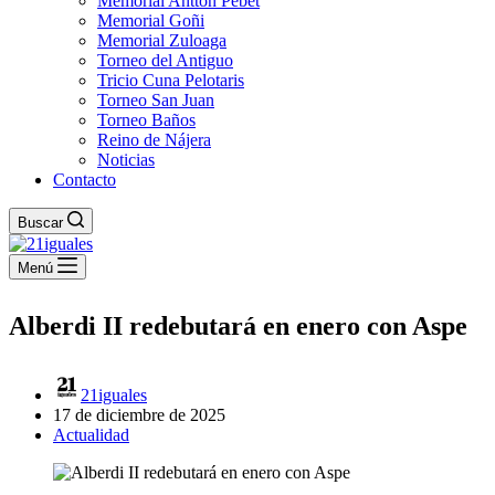
Memorial Antton Pebet
Memorial Goñi
Memorial Zuloaga
Torneo del Antiguo
Tricio Cuna Pelotaris
Torneo San Juan
Torneo Baños
Reino de Nájera
Noticias
Contacto
Buscar
Menú
Alberdi II redebutará en enero con Aspe
21iguales
17 de diciembre de 2025
Actualidad