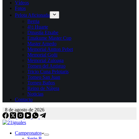
Vídeos
Fotos
Pelota Aficionada
Berria
4½ Huarte
Dinastía Etxabe
Emakume Master Cup
Master Arnedo
Memorial Antton Pebet
Memorial Goñi
Memorial Zuloaga
Torneo del Antiguo
Tricio Cuna Pelotaris
Torneo San Juan
Torneo Baños
Reino de Nájera
Noticias
Contacto
8 de agosto de 2026
Campeonatos
Serie B