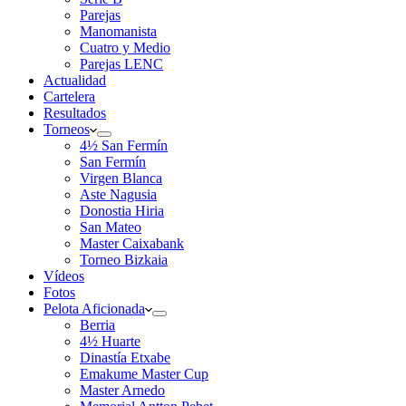
Parejas
Manomanista
Cuatro y Medio
Parejas LENC
Actualidad
Cartelera
Resultados
Torneos
4½ San Fermín
San Fermín
Virgen Blanca
Aste Nagusia
Donostia Hiria
San Mateo
Master Caixabank
Torneo Bizkaia
Vídeos
Fotos
Pelota Aficionada
Berria
4½ Huarte
Dinastía Etxabe
Emakume Master Cup
Master Arnedo