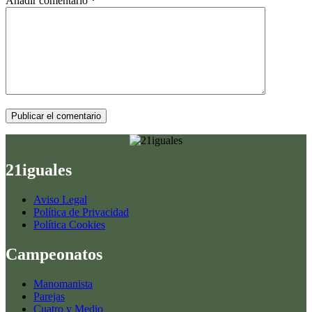
Añadir comentario
*
Publicar el comentario
21iguales
Aviso Legal
Política de Privacidad
Política Cookies
Campeonatos
Manomanista
Parejas
Cuatro y Medio