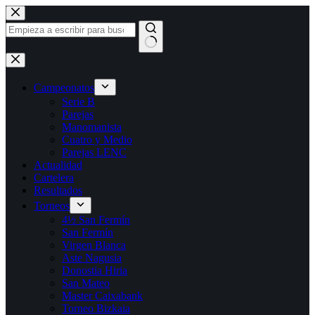
Saltar
al
contenido
Sin
resultados
Campeonatos
Serie B
Parejas
Manomanista
Cuatro y Medio
Parejas LENC
Actualidad
Cartelera
Resultados
Torneos
4½ San Fermín
San Fermín
Virgen Blanca
Aste Nagusia
Donostia Hiria
San Mateo
Master Caixabank
Torneo Bizkaia