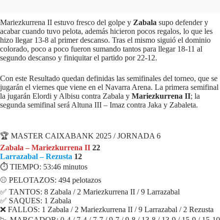
Mariezkurrena II estuvo fresco del golpe y
Zabala
supo defender y
acabar cuando tuvo pelota, además hicieron pocos regalos, lo que les
hizo llegar 13-8 al primer descanso. Tras el mismo siguió el dominio
colorado, poco a poco fueron sumando tantos para llegar 18-11 al
segundo descanso y finiquitar el partido por 22-12.
Con este Resultado quedan definidas las semifinales del torneo, que se
jugarán el viernes que viene en el Navarra Arena. La primera semifinal
la jugarán Elordi y Albisu contra Zabala y
Mariezkurrena II
; la
segunda semifinal será Altuna III – Imaz contra Jaka y Zabaleta.
FICHA PARTIDO
🏆 MASTER CAIXABANK 2025 / JORNADA 6
Zabala – Mariezkurrena II
22
Larrazabal – Rezusta
12
⏱ TIEMPO: 53:46 minutos
⚾️ PELOTAZOS: 494 pelotazos
✅ TANTOS: 8 Zabala / 2 Mariezkurrena II / 9 Larrazabal
✅ SAQUES: 1 Zabala
❌ FALLOS: 1 Zabala / 2 Mariezkurrena II / 9 Larrazabal / 2 Rezusta
📉 MARCADOR: 0-4 / 7-4 / 7-7 / 9-7 / 9-8 / 13-8 / 13-9 / 15-9 / 15-10