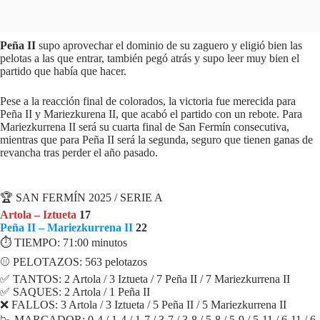
Peña II
supo aprovechar el dominio de su zaguero y eligió bien las
pelotas a las que entrar, también pegó atrás y supo leer muy bien el
partido que había que hacer.
Pese a la reacción final de colorados, la victoria fue merecida para
Peña II y Mariezkurena II, que acabó el partido con un rebote. Para
Mariezkurrena II será su cuarta final de San Fermín consecutiva,
mientras que para Peña II será la segunda, seguro que tienen ganas de
revancha tras perder el año pasado.
FICHA PARTIDO
🏆 SAN FERMÍN 2025 / SERIE A
Artola – Iztueta
17
Peña II – Mariezkurrena II
22
⏱ TIEMPO: 71:00 minutos
⚾️ PELOTAZOS: 563 pelotazos
✅ TANTOS: 2 Artola / 3 Iztueta / 7 Peña II / 7 Mariezkurrena II
✅ SAQUES: 2 Artola / 1 Peña II
❌ FALLOS: 3 Artola / 3 Iztueta / 5 Peña II / 5 Mariezkurrena II
📉 MARCADOR: 0-4 / 1-4 / 1-7 / 3-7 / 3-8 / 5-8 / 5-9 / 5-11 / 6-11 / 6-