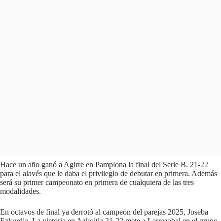
Hace un año ganó a Agirre en Pamplona la final del Serie B. 21-22
para el alavés que le daba el privilegio de debutar en primera. Además
será su primer campeonato en primera de cualquiera de las tres
modalidades.
En octavos de final ya derrotó al campeón del parejas 2025, Joseba
Ezkurdia. La victoria en Azkoitia 21-22 mete a Larrazabal en el grupo