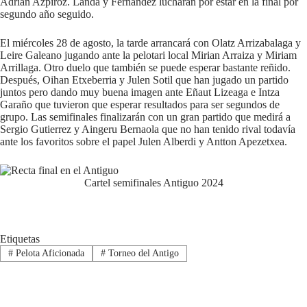
Adrián Azpiroz. Landa y Fernández lucharán por estar en la final por
segundo año seguido.
El miércoles 28 de agosto, la tarde arrancará con Olatz Arrizabalaga y
Leire Galeano jugando ante la pelotari local Mirian Arraiza y Miriam
Arrillaga. Otro duelo que también se puede esperar bastante reñido.
Después, Oihan Etxeberria y Julen Sotil que han jugado un partido
juntos pero dando muy buena imagen ante Eñaut Lizeaga e Intza
Garaño que tuvieron que esperar resultados para ser segundos de
grupo. Las semifinales finalizarán con un gran partido que medirá a
Sergio Gutierrez y Aingeru Bernaola que no han tenido rival todavía
ante los favoritos sobre el papel Julen Alberdi y Antton Apezetxea.
Cartel semifinales Antiguo 2024
Etiquetas
#
Pelota Aficionada
#
Torneo del Antigo