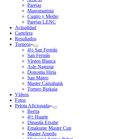
Parejas
Manomanista
Cuatro y Medio
Parejas LENC
Actualidad
Cartelera
Resultados
Torneos
4½ San Fermín
San Fermín
Virgen Blanca
Aste Nagusia
Donostia Hiria
San Mateo
Master Caixabank
Torneo Bizkaia
Vídeos
Fotos
Pelota Aficionada
Berria
4½ Huarte
Dinastía Etxabe
Emakume Master Cup
Master Arnedo