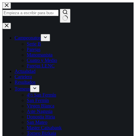
Saltar
al
contenido
Sin
resultados
Campeonatos
Serie B
Parejas
Manomanista
Cuatro y Medio
Parejas LENC
Actualidad
Cartelera
Resultados
Torneos
4½ San Fermín
San Fermín
Virgen Blanca
Aste Nagusia
Donostia Hiria
San Mateo
Master Caixabank
Torneo Bizkaia