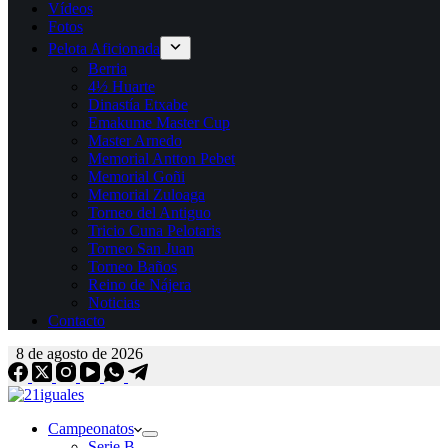
Vídeos
Fotos
Pelota Aficionada
Berria
4½ Huarte
Dinastía Etxabe
Emakume Master Cup
Master Arnedo
Memorial Antton Pebet
Memorial Goñi
Memorial Zuloaga
Torneo del Antiguo
Tricio Cuna Pelotaris
Torneo San Juan
Torneo Baños
Reino de Nájera
Noticias
Contacto
8 de agosto de 2026
Campeonatos
Serie B