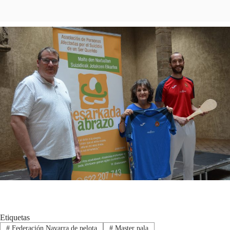
Etiquetas
#
Federación Navarra de pelota
#
Master pala