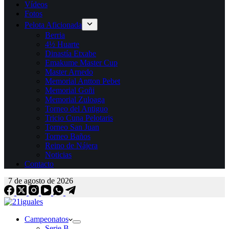
Vídeos
Fotos
Pelota Aficionada
Berria
4½ Huarte
Dinastía Etxabe
Emakume Master Cup
Master Arnedo
Memorial Antton Pebet
Memorial Goñi
Memorial Zuloaga
Torneo del Antiguo
Tricio Cuna Pelotaris
Torneo San Juan
Torneo Baños
Reino de Nájera
Noticias
Contacto
7 de agosto de 2026
Campeonatos
Serie B