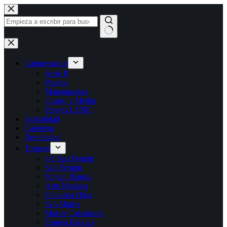
Saltar
al
contenido
Sin
resultados
Campeonatos
Serie B
Parejas
Manomanista
Cuatro y Medio
Parejas LENC
Actualidad
Cartelera
Resultados
Torneos
4½ San Fermín
San Fermín
Virgen Blanca
Aste Nagusia
Donostia Hiria
San Mateo
Master Caixabank
Torneo Bizkaia