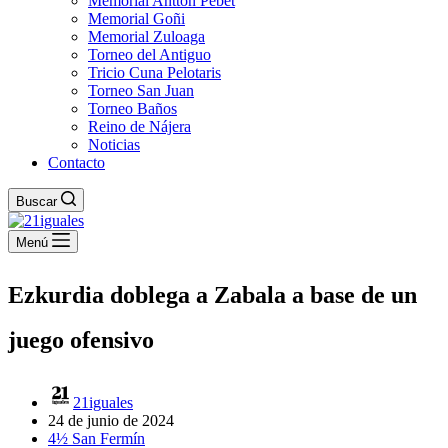
Memorial Antton Pebet
Memorial Goñi
Memorial Zuloaga
Torneo del Antiguo
Tricio Cuna Pelotaris
Torneo San Juan
Torneo Baños
Reino de Nájera
Noticias
Contacto
Buscar
Menú
Ezkurdia doblega a Zabala a base de un
juego ofensivo
21iguales
24 de junio de 2024
4½ San Fermín