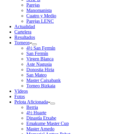
Parejas
Manomanista
Cuatro y Medio
Parejas LENC
Actualidad
Cartelera
Resultados
Torneos
4½ San Fermín
San Fermín
Virgen Blanca
Aste Nagusia
Donostia Hiria
San Mateo
Master Caixabank
Torneo Bizkaia
Vídeos
Fotos
Pelota Aficionada
Berria
4½ Huarte
Dinastía Etxabe
Emakume Master Cup
Master Arnedo