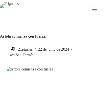
Saltar
al
contenido
Artola comienza con fuerza
21iguales
22 de junio de 2024
4½ San Fermín