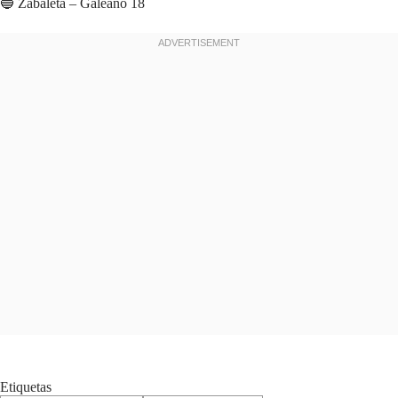
🔵 Zabaleta – Galeano 18
Etiquetas