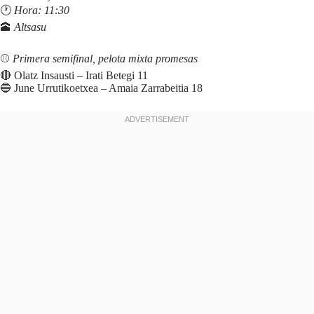
🕐
Hora: 11:30
🕋
Altsasu
⚾️
Primera semifinal, pelota mixta promesas
🔴 Olatz Insausti – Irati Betegi 11
🔵 June Urrutikoetxea – Amaia Zarrabeitia 18