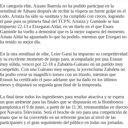
En categoría elite, Aizane Ibarrola no ha podido participar en la
semifinal de Altsasu después de recibir la víspera un fuerte golpe en el
codo. Arraiza ha sido su sustituta y ha cumplido con creces, logrando
el pase para su primera final del TCFN. Arraiza y Gaminde se han
impuesto 22-13 a Etxegarai-Aldai, en un duelo en el que Enara
Gaminde ha vuelto a demostrar que es la mejor zaguera del momento.
Amaia Aldai ha aguantado lo que ha podido, mientras que Etxegari no
ha tenido su mejor día.
En la otra semifinal de elite, Leire Garai ha impuesto su competitividad
y su excelente momento de juego para, acompañada por una Erasun
muy sólida, vencer por 22-18 a Zabaleta-Galeano en un partido muy
competido. Con una Galeano muy segura, la jovencísima Zabaleta no
ha podio cerrar su magnífico torneo con un triunfo, mientras que
Erasun ha certificado el paso adelante que ha dado en los últimos
meses y disputará su segunda gran final de la temporada.
La final tiene todos los ingredientes para resultar atractiva y se espera
un gran ambiente para las finales que se disputarán en la Bombonera
pamplonica el 9 de junio, a partir de las 11.30, retransmitidas en directo
por Navarra Televisión. Será el broche de oro para una competición de
mano que se ha convertido en un referente gracias al nivel de las
participantes y el gran seguimiento del público en todas sus jornadas.