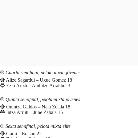
⚾️
Cuarta semifinal, pelota mixta jóvenes
🔴 Alize Sagardui – Uxue Gomez 18
🔵 Ezki Arizti – Ainhitze Arratibel 3
⚾️
Quinta semifinal, pelota mixta jovenes
🔴 Onintza Galdos – Naia Zelaia 18
🔵 Intza Arruti – June Zabala 15
⚾️
Sexta semifinal, pelota mixta elite
🔴 Garai – Erasun 22