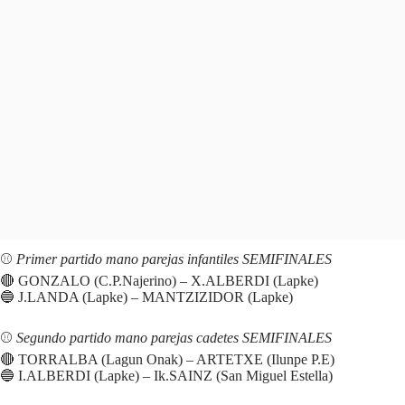
⚾️
Primer partido mano parejas infantiles SEMIFINALES
🔴 GONZALO (C.P.Najerino) – X.ALBERDI (Lapke)
🔵 J.LANDA (Lapke) – MANTZIZIDOR (Lapke)
⚾️
Segundo partido mano parejas cadetes SEMIFINALES
🔴 TORRALBA (Lagun Onak) – ARTETXE (Ilunpe P.E)
🔵 I.ALBERDI (Lapke) – Ik.SAINZ (San Miguel Estella)