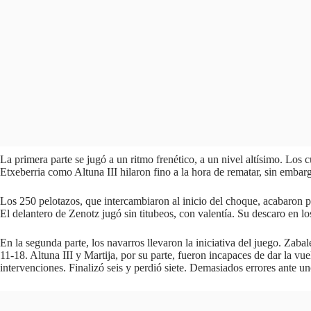
La primera parte se jugó a un ritmo frenético, a un nivel altísimo. Los
Etxeberria como Altuna III hilaron fino a la hora de rematar, sin embar
Los 250 pelotazos, que intercambiaron al inicio del choque, acabaron p
El delantero de Zenotz jugó sin titubeos, con valentía. Su descaro en l
En la segunda parte, los navarros llevaron la iniciativa del juego. Zaba
11-18. Altuna III y Martija, por su parte, fueron incapaces de dar la vu
intervenciones. Finalizó seis y perdió siete. Demasiados errores ante u