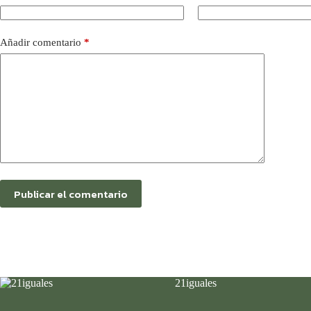
Añadir comentario
*
Publicar el comentario
21iguales