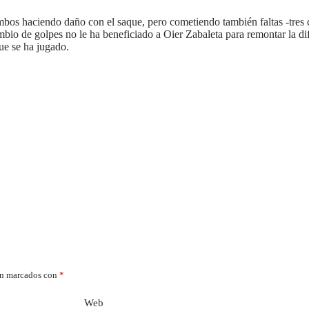
mbos haciendo daño con el saque, pero cometiendo también faltas -tres 
mbio de golpes no le ha beneficiado a Oier Zabaleta para remontar la di
que se ha jugado.
án marcados con
*
Web