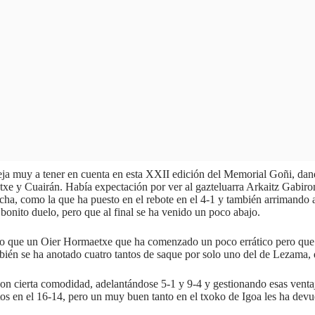
eja muy a tener en cuenta en esta XXII edición del Memorial Goñi, dan
e y Cuairán. Había expectación por ver al gazteluarra Arkaitz Gabirond
cha, como la que ha puesto en el rebote en el 4-1 y también arrimando 
bonito duelo, pero que al final se ha venido un poco abajo.
ivo que un Oier Hormaetxe que ha comenzado un poco errático pero que 
bién se ha anotado cuatro tantos de saque por solo uno del de Lezama, 
n cierta comodidad, adelantándose 5-1 y 9-4 y gestionando esas ventaja
os en el 16-14, pero un muy buen tanto en el txoko de Igoa les ha devue