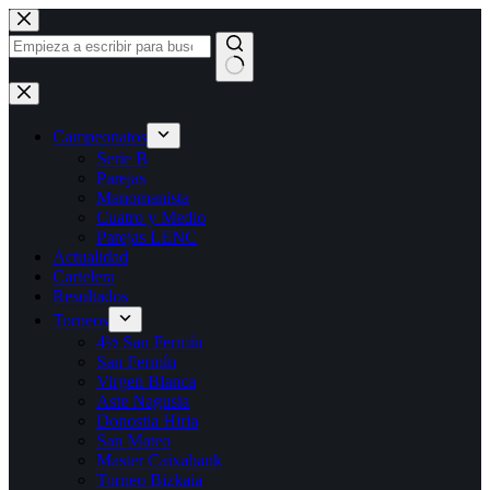
Saltar
al
contenido
Sin
resultados
Campeonatos
Serie B
Parejas
Manomanista
Cuatro y Medio
Parejas LENC
Actualidad
Cartelera
Resultados
Torneos
4½ San Fermín
San Fermín
Virgen Blanca
Aste Nagusia
Donostia Hiria
San Mateo
Master Caixabank
Torneo Bizkaia