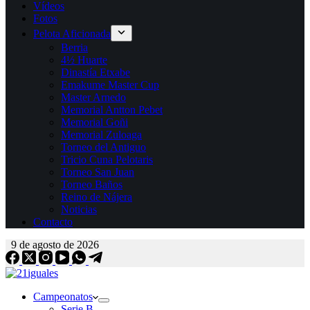
Vídeos
Fotos
Pelota Aficionada
Berria
4½ Huarte
Dinastía Etxabe
Emakume Master Cup
Master Arnedo
Memorial Antton Pebet
Memorial Goñi
Memorial Zuloaga
Torneo del Antiguo
Tricio Cuna Pelotaris
Torneo San Juan
Torneo Baños
Reino de Nájera
Noticias
Contacto
9 de agosto de 2026
Campeonatos
Serie B