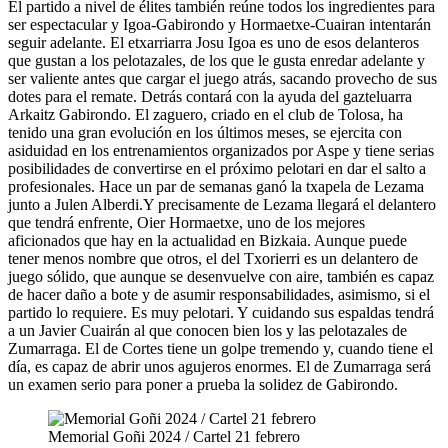
El partido a nivel de élites también reúne todos los ingredientes para
ser espectacular y Igoa-Gabirondo y Hormaetxe-Cuairan intentarán
seguir adelante. El etxarriarra Josu Igoa es uno de esos delanteros
que gustan a los pelotazales, de los que le gusta enredar adelante y
ser valiente antes que cargar el juego atrás, sacando provecho de sus
dotes para el remate. Detrás contará con la ayuda del gazteluarra
Arkaitz Gabirondo. El zaguero, criado en el club de Tolosa, ha
tenido una gran evolución en los últimos meses, se ejercita con
asiduidad en los entrenamientos organizados por Aspe y tiene serias
posibilidades de convertirse en el próximo pelotari en dar el salto a
profesionales. Hace un par de semanas ganó la txapela de Lezama
junto a Julen Alberdi.Y precisamente de Lezama llegará el delantero
que tendrá enfrente, Oier Hormaetxe, uno de los mejores
aficionados que hay en la actualidad en Bizkaia. Aunque puede
tener menos nombre que otros, el del Txorierri es un delantero de
juego sólido, que aunque se desenvuelve con aire, también es capaz
de hacer daño a bote y de asumir responsabilidades, asimismo, si el
partido lo requiere. Es muy pelotari. Y cuidando sus espaldas tendrá
a un Javier Cuairán al que conocen bien los y las pelotazales de
Zumarraga. El de Cortes tiene un golpe tremendo y, cuando tiene el
día, es capaz de abrir unos agujeros enormes. El de Zumarraga será
un examen serio para poner a prueba la solidez de Gabirondo.
Memorial Goñi 2024 / Cartel 21 febrero