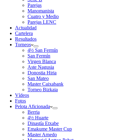
Parejas
Manomanista
Cuatro y Medio
Parejas LENC
Actualidad
Cartelera
Resultados
Torneos
4½ San Fermín
San Fermín
Virgen Blanca
Aste Nagusia
Donostia Hiria
San Mateo
Master Caixabank
Torneo Bizkaia
Vídeos
Fotos
Pelota Aficionada
Berria
4½ Huarte
Dinastía Etxabe
Emakume Master Cup
Master Arnedo