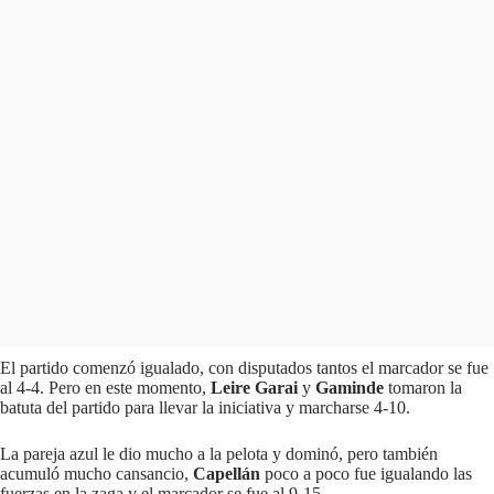
El partido comenzó igualado, con disputados tantos el marcador se fue
al 4-4. Pero en este momento,
Leire Garai
y
Gaminde
tomaron la
batuta del partido para llevar la iniciativa y marcharse 4-10.
La pareja azul le dio mucho a la pelota y dominó, pero también
acumuló mucho cansancio,
Capellán
poco a poco fue igualando las
fuerzas en la zaga y el marcador se fue al 9-15.