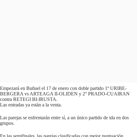
Empezará en Buñuel el 17 de enero con doble partido 1º URIBE-
BERGERA vs ARTEAGA II-OLIDEN y 2° PRADO-CUAIRAN
contra RETEGI BI-IRUSTA.
Las entradas ya están a la venta.
Las parejas se enfrentarán entre sí, a un único partido de ida en dos
grupos.
En las semifinales, las parejas clasificadas con mejor puntuación,