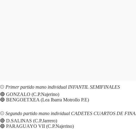
⚾️
Primer partido mano individual INFANTIL SEMIFINALES
🔴 GONZALO (C.P.Najerino)
🔵 BENGOETXEA (Lea Ibarra Motrollo P.E)
⚾️
Segundo partido mano individual CADETES CUARTOS DE FINA
🔴 D.SALINAS (C.P.Jarrero)
🔵 PARAGUAYO VII (C.P.Najerino)