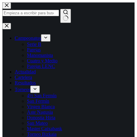
Saltar
al
contenido
Sin
resultados
Campeonatos
Serie B
Parejas
Manomanista
Cuatro y Medio
Parejas LENC
Actualidad
Cartelera
Resultados
Torneos
4½ San Fermín
San Fermín
Virgen Blanca
Aste Nagusia
Donostia Hiria
San Mateo
Master Caixabank
Torneo Bizkaia