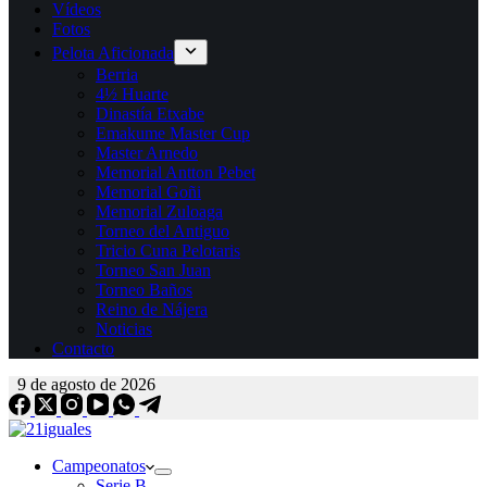
Vídeos
Fotos
Pelota Aficionada
Berria
4½ Huarte
Dinastía Etxabe
Emakume Master Cup
Master Arnedo
Memorial Antton Pebet
Memorial Goñi
Memorial Zuloaga
Torneo del Antiguo
Tricio Cuna Pelotaris
Torneo San Juan
Torneo Baños
Reino de Nájera
Noticias
Contacto
9 de agosto de 2026
Campeonatos
Serie B