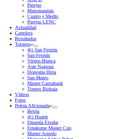
Parejas
Manomanista
Cuatro y Medio
Parejas LENC
Actualidad
Cartelera
Resultados
Torneos
4½ San Fermín
San Fermín
Virgen Blanca
Aste Nagusia
Donostia Hiria
San Mateo
Master Caixabank
Torneo Bizkaia
Vídeos
Fotos
Pelota Aficionada
Berria
4½ Huarte
Dinastía Etxabe
Emakume Master Cup
Master Arnedo