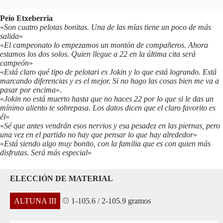
Peio Etxeberria
«
Son cuatro pelotas bonitas. Una de las mías tiene un poco de más
salida
»
«
El campeonato lo empezamos un montón de compañeros. Ahora
estamos los dos solos. Quien llegue a 22 en la última cita será
campeón
»
«
Está claro qué tipo de pelotari es Jokin y lo que está logrando. Está
marcando diferencias y es el mejor. Si no hago las cosas bien me va a
pasar por encima
».
«
Jokin no está muerto hasta que no haces 22 por lo que si le das un
mínimo aliento te sobrepasa. Los datos dicen que el claro favorito es
él
»
«
Sé que antes vendrán esos nervios y esa pesadez en las piernas, pero
una vez en el partido no hay que pensar lo que hay alrededor
»
«
Está siendo algo muy bonito, con la familia que es con quien más
disfrutas. Será más especial
»
ELECCIÓN DE MATERIAL
ALTUNA III
⚾ 1-105.6 / 2-105.9 gramos