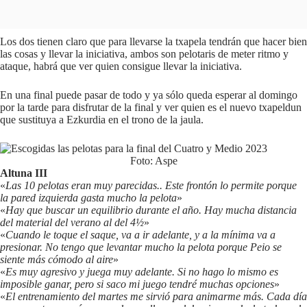
Los dos tienen claro que para llevarse la txapela tendrán que hacer bien
las cosas y llevar la iniciativa, ambos son pelotaris de meter ritmo y
ataque, habrá que ver quien consigue llevar la iniciativa.
En una final puede pasar de todo y ya sólo queda esperar al domingo
por la tarde para disfrutar de la final y ver quien es el nuevo txapeldun
que sustituya a Ezkurdia en el trono de la jaula.
Foto: Aspe
Altuna III
«
Las 10 pelotas eran muy parecidas.. Este frontón lo permite porque
la pared izquierda gasta mucho la pelota
»
«
Hay que buscar un equilibrio durante el año. Hay mucha distancia
del material del verano al del 4½
»
«
Cuando le toque el saque, va a ir adelante, y a la mínima va a
presionar. No tengo que levantar mucho la pelota porque Peio se
siente más cómodo al aire
»
«
Es muy agresivo y juega muy adelante. Si no hago lo mismo es
imposible ganar, pero si saco mi juego tendré muchas opciones
»
«
El entrenamiento del martes me sirvió para animarme más. Cada día