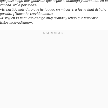
que pasa tengo más ganas de que llegue el domingo y darlo todo en la
cancha. Iré a por todas
»
«
El partido más duro que he jugado en mi carrera fue la final del año
pasado. ¡Nunca he corrido tanto!
»
«
Estoy en la final, eso es algo muy grande y tengo que valorarlo.
Estoy motivadísimo
».