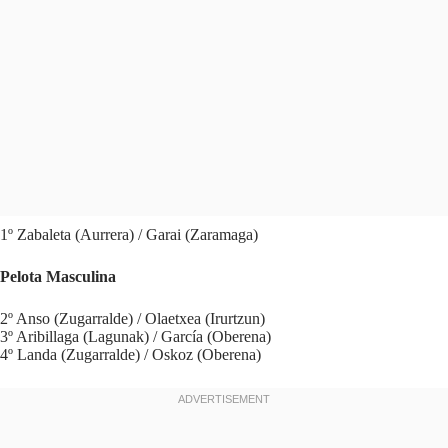
1º Zabaleta (Aurrera) / Garai (Zaramaga)
Pelota Masculina
2º Anso (Zugarralde) / Olaetxea (Irurtzun)
3º Aribillaga (Lagunak) / García (Oberena)
4º Landa (Zugarralde) / Oskoz (Oberena)