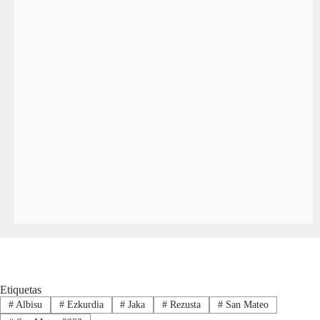
Etiquetas
#
Albisu
#
Ezkurdia
#
Jaka
#
Rezusta
#
San Mateo