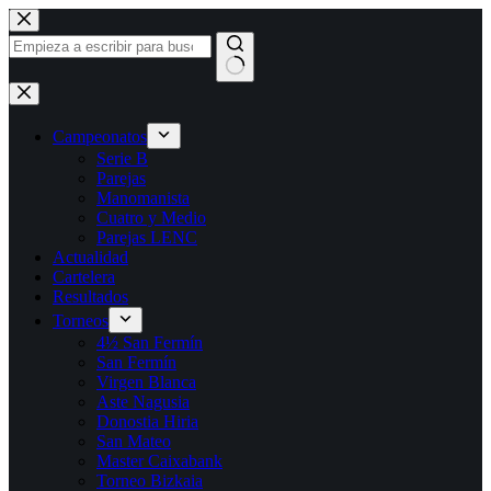
Saltar
al
contenido
Sin
resultados
Campeonatos
Serie B
Parejas
Manomanista
Cuatro y Medio
Parejas LENC
Actualidad
Cartelera
Resultados
Torneos
4½ San Fermín
San Fermín
Virgen Blanca
Aste Nagusia
Donostia Hiria
San Mateo
Master Caixabank
Torneo Bizkaia