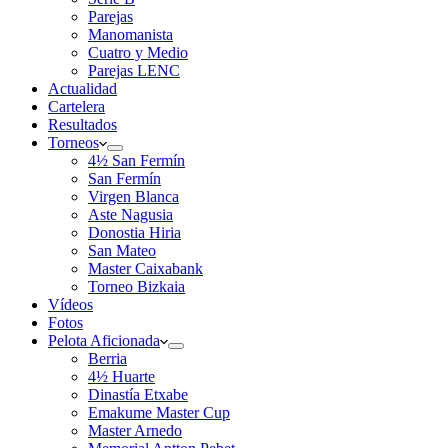
Parejas
Manomanista
Cuatro y Medio
Parejas LENC
Actualidad
Cartelera
Resultados
Torneos
4½ San Fermín
San Fermín
Virgen Blanca
Aste Nagusia
Donostia Hiria
San Mateo
Master Caixabank
Torneo Bizkaia
Vídeos
Fotos
Pelota Aficionada
Berria
4½ Huarte
Dinastía Etxabe
Emakume Master Cup
Master Arnedo