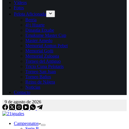
Vídeos
Fotos
Pelota Aficionada
Berria
4½ Huarte
Dinastía Etxabe
Emakume Master Cup
Master Arnedo
Memorial Antton Pebet
Memorial Goñi
Memorial Zuloaga
Torneo del Antiguo
Tricio Cuna Pelotaris
Torneo San Juan
Torneo Baños
Reino de Nájera
Noticias
Contacto
9 de agosto de 2026
Campeonatos
Serie B