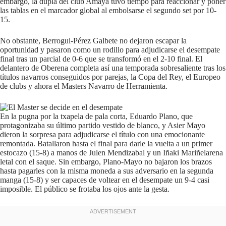
embargo, la dupla del club Amaya tuvo tiempo para reaccionar y poner
las tablas en el marcador global al embolsarse el segundo set por 10-
15.
No obstante, Berrogui-Pérez Galbete no dejaron escapar la
oportunidad y pasaron como un rodillo para adjudicarse el desempate
final tras un parcial de 0-6 que se transformó en el 2-10 final. El
delantero de Oberena completa así una temporada sobresaliente tras los
títulos navarros conseguidos por parejas, la Copa del Rey, el Europeo
de clubs y ahora el Masters Navarro de Herramienta.
En la pugna por la txapela de pala corta, Eduardo Plano, que
protagonizaba su último partido vestido de blanco, y Asier Mayo
dieron la sorpresa para adjudicarse el título con una emocionante
remontada. Batallaron hasta el final para darle la vuelta a un primer
estocazo (15-8) a manos de Julen Mendizabal y un Iñaki Mariñelarena
letal con el saque. Sin embargo, Plano-Mayo no bajaron los brazos
hasta pagarles con la misma moneda a sus adversario en la segunda
manga (15-8) y ser capaces de voltear en el desempate un 9-4 casi
imposible. El público se frotaba los ojos ante la gesta.