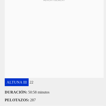
ALTUNA III
22
DURACIÓN:
50:58 minutos
PELOTAZOS:
287