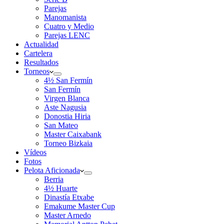
Parejas
Manomanista
Cuatro y Medio
Parejas LENC
Actualidad
Cartelera
Resultados
Torneos
4½ San Fermín
San Fermín
Virgen Blanca
Aste Nagusia
Donostia Hiria
San Mateo
Master Caixabank
Torneo Bizkaia
Vídeos
Fotos
Pelota Aficionada
Berria
4½ Huarte
Dinastía Etxabe
Emakume Master Cup
Master Arnedo