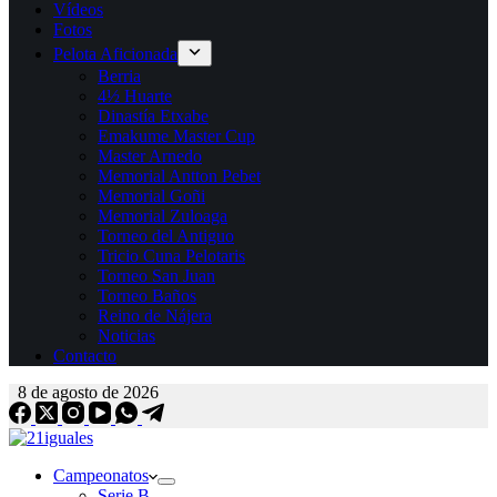
Vídeos
Fotos
Pelota Aficionada
Berria
4½ Huarte
Dinastía Etxabe
Emakume Master Cup
Master Arnedo
Memorial Antton Pebet
Memorial Goñi
Memorial Zuloaga
Torneo del Antiguo
Tricio Cuna Pelotaris
Torneo San Juan
Torneo Baños
Reino de Nájera
Noticias
Contacto
8 de agosto de 2026
Campeonatos
Serie B