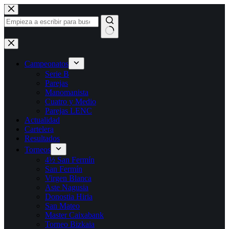
Saltar
al
contenido
Sin
resultados
Campeonatos
Serie B
Parejas
Manomanista
Cuatro y Medio
Parejas LENC
Actualidad
Cartelera
Resultados
Torneos
4½ San Fermín
San Fermín
Virgen Blanca
Aste Nagusia
Donostia Hiria
San Mateo
Master Caixabank
Torneo Bizkaia