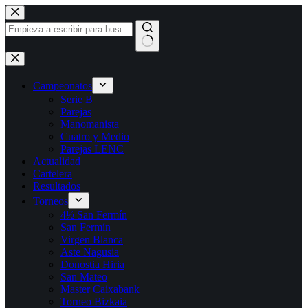
Saltar
al
contenido
Sin
resultados
Campeonatos
Serie B
Parejas
Manomanista
Cuatro y Medio
Parejas LENC
Actualidad
Cartelera
Resultados
Torneos
4½ San Fermín
San Fermín
Virgen Blanca
Aste Nagusia
Donostia Hiria
San Mateo
Master Caixabank
Torneo Bizkaia