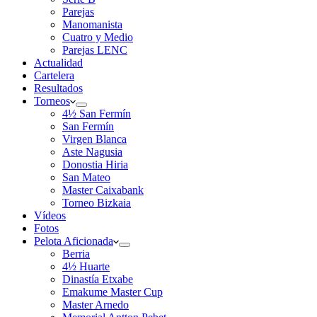
Parejas
Manomanista
Cuatro y Medio
Parejas LENC
Actualidad
Cartelera
Resultados
Torneos
4½ San Fermín
San Fermín
Virgen Blanca
Aste Nagusia
Donostia Hiria
San Mateo
Master Caixabank
Torneo Bizkaia
Vídeos
Fotos
Pelota Aficionada
Berria
4½ Huarte
Dinastía Etxabe
Emakume Master Cup
Master Arnedo