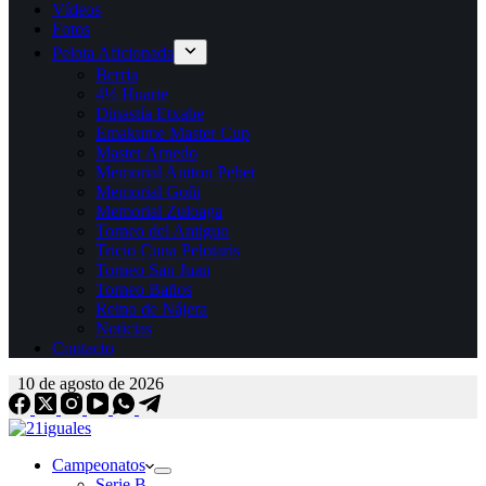
Vídeos
Fotos
Pelota Aficionada
Berria
4½ Huarte
Dinastía Etxabe
Emakume Master Cup
Master Arnedo
Memorial Antton Pebet
Memorial Goñi
Memorial Zuloaga
Torneo del Antiguo
Tricio Cuna Pelotaris
Torneo San Juan
Torneo Baños
Reino de Nájera
Noticias
Contacto
10 de agosto de 2026
Campeonatos
Serie B