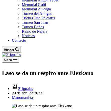
Memorial Antton Pebet
Memorial Goñi
Memorial Zuloaga
Torneo del Antiguo
Tricio Cuna Pelotaris
Torneo San Juan
Torneo Baños
Reino de Nájera
Noticias
Contacto
Buscar
Menú
Laso se da un respiro ante Elezkano
21iguales
29 de abril de 2023
Manomanista