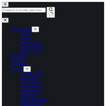
Saltar
al
contenido
Sin
resultados
Campeonatos
Serie B
Parejas
Manomanista
Cuatro y Medio
Parejas LENC
Actualidad
Cartelera
Resultados
Torneos
4½ San Fermín
San Fermín
Virgen Blanca
Aste Nagusia
Donostia Hiria
San Mateo
Master Caixabank
Torneo Bizkaia