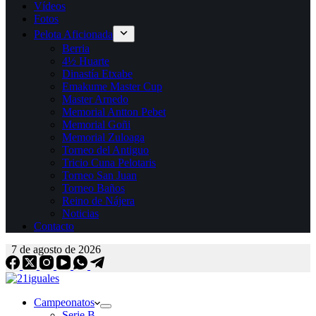
Vídeos
Fotos
Pelota Aficionada
Berria
4½ Huarte
Dinastía Etxabe
Emakume Master Cup
Master Arnedo
Memorial Antton Pebet
Memorial Goñi
Memorial Zuloaga
Torneo del Antiguo
Tricio Cuna Pelotaris
Torneo San Juan
Torneo Baños
Reino de Nájera
Noticias
Contacto
7 de agosto de 2026
Campeonatos
Serie B