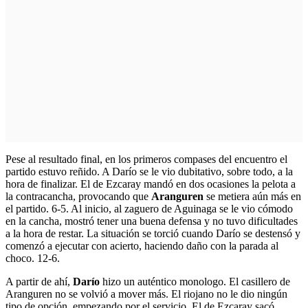
Pese al resultado final, en los primeros compases del encuentro el
partido estuvo reñido. A Darío se le vio dubitativo, sobre todo, a la
hora de finalizar. El de Ezcaray mandó en dos ocasiones la pelota a
la contracancha, provocando que
Aranguren
se metiera aún más en
el partido. 6-5. Al inicio, al zaguero de Aguinaga se le vio cómodo
en la cancha, mostró tener una buena defensa y no tuvo dificultades
a la hora de restar. La situación se torció cuando Darío se destensó y
comenzó a ejecutar con acierto, haciendo daño con la parada al
choco. 12-6.
A partir de ahí,
Darío
hizo un auténtico monologo. El casillero de
Aranguren no se volvió a mover más. El riojano no le dio ningún
tipo de opción, empezando por el servicio. El de Ezcaray sacó