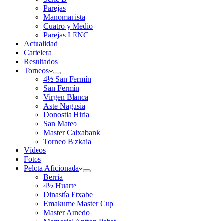
Parejas
Manomanista
Cuatro y Medio
Parejas LENC
Actualidad
Cartelera
Resultados
Torneos
4½ San Fermín
San Fermín
Virgen Blanca
Aste Nagusia
Donostia Hiria
San Mateo
Master Caixabank
Torneo Bizkaia
Vídeos
Fotos
Pelota Aficionada
Berria
4½ Huarte
Dinastía Etxabe
Emakume Master Cup
Master Arnedo