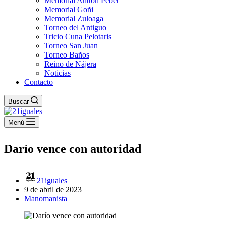
Memorial Antton Pebet
Memorial Goñi
Memorial Zuloaga
Torneo del Antiguo
Tricio Cuna Pelotaris
Torneo San Juan
Torneo Baños
Reino de Nájera
Noticias
Contacto
Buscar
Menú
Darío vence con autoridad
21iguales
9 de abril de 2023
Manomanista