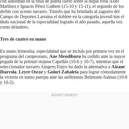
con autoridad en la final de paleta cuero sobre la dupla foral Asier
Martínez e Ignacio Pérez Galbete (15-10 y 15-11), el segundo de los
derbis con acento navarro. Triunfo que ha brindado al zaguero del
Campo de Deportes Larraina el doblete en la categoría juvenil tras el
título nacional de la especialidad logrado el año pasado, aquella vez
como delantero.
Tres de cuatro en mano
En mano femenina, especialidad que se incluía por primera vez en el
programa del campeonato,
Ane Mendiburu
ha cedido ante la mayor
pegada de la pelotari riojana Capellán (10-6 y 10-7), mientras que el
seleccionador navarro Aingeru Etayo ha dado la alternativa a
Aizane
Ibarrola
,
Leyre Oscoz
y
Goiuri Zabaleta
para lograr cómodamente
la victoria en mano parejas ante las anfitrionas Belmonte-Salinas (10-0
y 10-2).