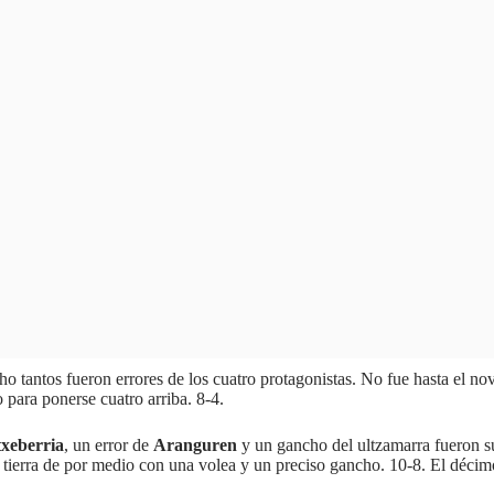
cho tantos fueron errores de los cuatro protagonistas. No fue hasta el 
o para ponerse cuatro arriba. 8-4.
txeberria
, un error de
Aranguren
y un gancho del ultzamarra fueron suf
r tierra de por medio con una volea y un preciso gancho. 10-8. El décim