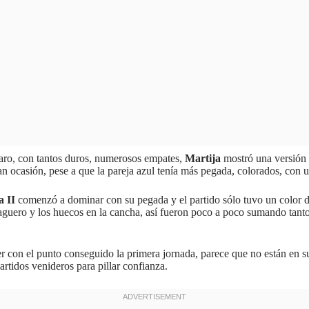
laro, con tantos duros, numerosos empates,
Martija
mostró una versión 
n ocasión, pese a que la pareja azul tenía más pegada, colorados, con u
a II
comenzó a dominar con su pegada y el partido sólo tuvo un color d
uero y los huecos en la cancha, así fueron poco a poco sumando tantos h
r con el punto conseguido la primera jornada, parece que no están en s
partidos venideros para pillar confianza.