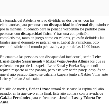
La jornada del Astelena estuvo dividida en dos partes, con las
eliminatorias para personas con
discapacidad intelectual
disputándose
por la mañana, quedando para la jornada vespertina los partidos para
personas con
discapacidad física
. Y tras una competición
completísima, tanto en juego como en valores, ya están definidas las
finales que el domingo se jugarán en el Labrit de Pamplona, otro
recinto histórico del mundo pelotazale, a partir de las 12.00 horas.
En cuanto a las personas con discapacidad intelectual, serán
Leire
Esnal-Eneko Sagarmendi
y
Mikel Vega-Joseba Altuna
los que se
enfrenten en pos de la txapela. Leire Esnal y Eneko Sagarmendi
repiten respecto al año pasado, pero esta vez harán pareja después de
que el año pasado Eneko se calara la txapela junto a Xabier Villar ante
Leire y Jurdan Arakistain.
En silla de ruedas,
Beñat Lizaso
tratará de sacarse la espina del año
pasado, en la que cayó en la final. Este año contará con la ayuda de
Gaizka Fernández
para enfrentarse a
Joseba Lasa y Edorta De
Anta
.