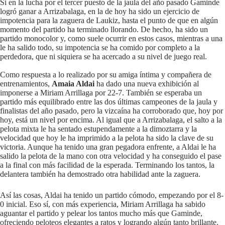
Si en la lucha por el tercer puesto de la jaula del año pasado Gaminde
logró ganar a Arrizabalaga, en la de hoy ha sido un ejercicio de
impotencia para la zaguera de Laukiz, hasta el punto de que en algún
momento del partido ha terminado llorando. De hecho, ha sido un
partido monocolor y, como suele ocurrir en estos casos, mientras a una
le ha salido todo, su impotencia se ha comido por completo a la
perdedora, que ni siquiera se ha acercado a su nivel de juego real.
Como respuesta a lo realizado por su amiga íntima y compañera de
entrenamientos,
Amaia Aldai
ha dado una nueva exhibición al
imponerse a Miriam Arrillaga por 22-7. También se esperaba un
partido más equilibrado entre las dos últimas campeones de la jaula y
finalistas del año pasado, pero la vizcaína ha corroborado que, hoy por
hoy, está un nivel por encima. Al igual que a Arrizabalaga, el salto a la
pelota mixta le ha sentado estupendamente a la dimoztarra y la
velocidad que hoy le ha imprimido a la pelota ha sido la clave de su
victoria. Aunque ha tenido una gran pegadora enfrente, a Aldai le ha
salido la pelota de la mano con otra velocidad y ha conseguido el pase
a la final con más facilidad de la esperada. Terminando los tantos, la
delantera también ha demostrado otra habilidad ante la zaguera.
Así las cosas, Aldai ha tenido un partido cómodo, empezando por el 8-
0 inicial. Eso sí, con más experiencia, Miriam Arrillaga ha sabido
aguantar el partido y pelear los tantos mucho más que Gaminde,
ofreciendo peloteos elegantes a ratos y logrando algún tanto brillante.