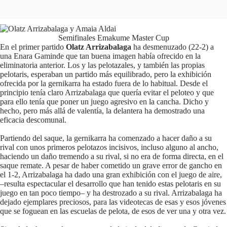
Semifinales Emakume Master Cup
En el primer partido
Olatz Arrizabalaga
ha desmenuzado (22-2) a
una Enara Gaminde que tan buena imagen había ofrecido en la
eliminatoria anterior. Los y las pelotazales, y también las propias
pelotaris, esperaban un partido más equilibrado, pero la exhibición
ofrecida por la gernikarra ha estado fuera de lo habitual. Desde el
principio tenía claro Arrizabalaga que quería evitar el peloteo y que
para ello tenía que poner un juego agresivo en la cancha. Dicho y
hecho, pero más allá de valentía, la delantera ha demostrado una
eficacia descomunal.
Partiendo del saque, la gernikarra ha comenzado a hacer daño a su
rival con unos primeros pelotazos incisivos, incluso alguno al ancho,
haciendo un daño tremendo a su rival, si no era de forma directa, en el
saque remate. A pesar de haber cometido un grave error de gancho en
el 1-2, Arrizabalaga ha dado una gran exhibición con el juego de aire,
–resulta espectacular el desarrollo que han tenido estas pelotaris en su
juego en tan poco tiempo– y ha destrozado a su rival. Arrizabalaga ha
dejado ejemplares preciosos, para las videotecas de esas y esos jóvenes
que se foguean en las escuelas de pelota, de esos de ver una y otra vez.