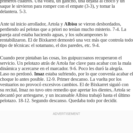
primeros cuadros. Una volea, un gancho, una dejada al choco y un
saque le sirvieron para romper con el empate (3-3), y tomar la
delantera. 5-3.
Ante tal inicio arrollador, Artola y
Albisu
se vieron desbordados,
perdiendo así pelotas que a priori no tenían mucho misterio. 7-4. La
pareja azul estaba haciendo aguas, y los subcampeones lo
rentabilizaron. El de Bixkarret demostró una vez más que controla todo
tipo de técnicas: el sotamano, el dos paredes, etc. 9-4.
Cuando peor pintaban las cosas, los guipuzcoanos recuperaron el
servicio. Un pelotazo atrás de Artola fue clave para acabar con la mala
dinámica y acercarse en el marcador. 9-6. Poco les duró la alegría.
Laso no perdonó.
Imaz
estaba sufriendo, por lo que convenía acabar el
choque lo antes posible. 12-9. Primer descanso. La vuelta por los
vestuarios no provocó excesivos cambios. El de Bixkarret siguió con
su recital, Imaz no tuvo otro remedio que apretar los dientes, Artola se
decantó por arriesgarse, y un incansable Albisu trabajó hasta el último
pelotazo. 18-12. Segundo descanso. Quedaba todo por decidir.