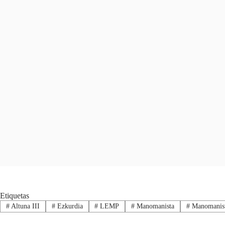
Etiquetas
#
Altuna III
#
Ezkurdia
#
LEMP
#
Manomanista
#
Manomanist