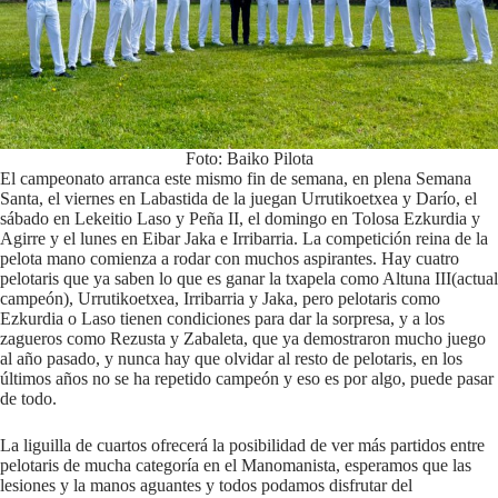
Foto: Baiko Pilota
El campeonato arranca este mismo fin de semana, en plena Semana
Santa, el viernes en Labastida de la juegan Urrutikoetxea y Darío, el
sábado en Lekeitio Laso y Peña II, el domingo en Tolosa Ezkurdia y
Agirre y el lunes en Eibar Jaka e Irribarria. La competición reina de la
pelota mano comienza a rodar con muchos aspirantes. Hay cuatro
pelotaris que ya saben lo que es ganar la txapela como Altuna III(actual
campeón), Urrutikoetxea, Irribarria y Jaka, pero pelotaris como
Ezkurdia o Laso tienen condiciones para dar la sorpresa, y a los
zagueros como Rezusta y Zabaleta, que ya demostraron mucho juego
al año pasado, y nunca hay que olvidar al resto de pelotaris, en los
últimos años no se ha repetido campeón y eso es por algo, puede pasar
de todo.
La liguilla de cuartos ofrecerá la posibilidad de ver más partidos entre
pelotaris de mucha categoría en el Manomanista, esperamos que las
lesiones y la manos aguantes y todos podamos disfrutar del