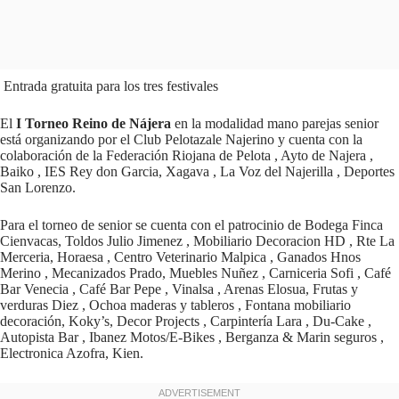
Entrada gratuita para los tres festivales
El
I Torneo Reino de Nájera
en la modalidad mano parejas senior
está organizando por el Club Pelotazale Najerino y cuenta con la
colaboración de la Federación Riojana de Pelota , Ayto de Najera ,
Baiko , IES Rey don Garcia, Xagava , La Voz del Najerilla , Deportes
San Lorenzo.
Para el torneo de senior se cuenta con el patrocinio de Bodega Finca
Cienvacas, Toldos Julio Jimenez , Mobiliario Decoracion HD , Rte La
Merceria, Horaesa , Centro Veterinario Malpica , Ganados Hnos
Merino , Mecanizados Prado, Muebles Nuñez , Carniceria Sofi , Café
Bar Venecia , Café Bar Pepe , Vinalsa , Arenas Elosua, Frutas y
verduras Diez , Ochoa maderas y tableros , Fontana mobiliario
decoración, Koky’s, Decor Projects , Carpintería Lara , Du-Cake ,
Autopista Bar , Ibanez Motos/E-Bikes , Berganza & Marin seguros ,
Electronica Azofra, Kien.