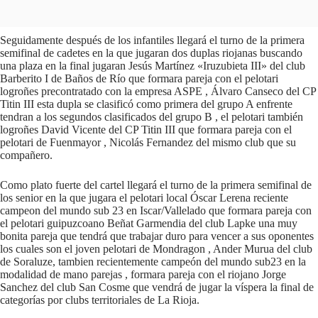
Seguidamente después de los infantiles llegará el turno de la primera
semifinal de cadetes en la que jugaran dos duplas riojanas buscando
una plaza en la final jugaran Jesús Martínez «Iruzubieta III» del club
Barberito I de Baños de Río que formara pareja con el pelotari
logroñes precontratado con la empresa ASPE , Álvaro Canseco del CP
Titin III esta dupla se clasificó como primera del grupo A enfrente
tendran a los segundos clasificados del grupo B , el pelotari también
logroñes David Vicente del CP Titin III que formara pareja con el
pelotari de Fuenmayor , Nicolás Fernandez del mismo club que su
compañero.
Como plato fuerte del cartel llegará el turno de la primera semifinal de
los senior en la que jugara el pelotari local Óscar Lerena reciente
campeon del mundo sub 23 en Iscar/Vallelado que formara pareja con
el pelotari guipuzcoano Beñat Garmendia del club Lapke una muy
bonita pareja que tendrá que trabajar duro para vencer a sus oponentes
los cuales son el joven pelotari de Mondragon , Ander Murua del club
de Soraluze, tambien recientemente campeón del mundo sub23 en la
modalidad de mano parejas , formara pareja con el riojano Jorge
Sanchez del club San Cosme que vendrá de jugar la víspera la final de
categorías por clubs territoriales de La Rioja.