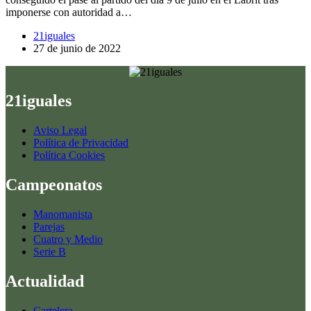
imponerse con autoridad a…
21iguales
27 de junio de 2022
21iguales
Aviso Legal
Política de Privacidad
Política Cookies
Campeonatos
Manomanista
Parejas
Cuatro y Medio
Serie B
Actualidad
Cartelera