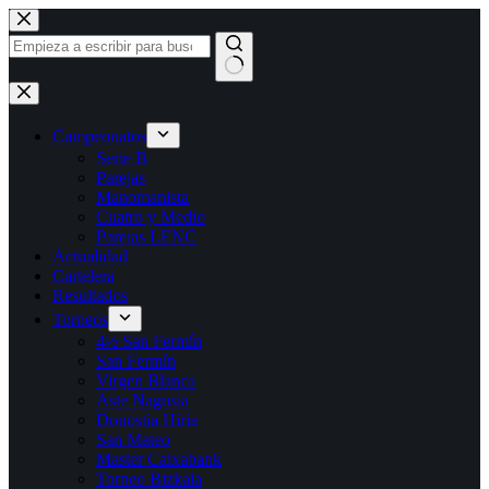
Saltar
al
contenido
Sin
resultados
Campeonatos
Serie B
Parejas
Manomanista
Cuatro y Medio
Parejas LENC
Actualidad
Cartelera
Resultados
Torneos
4½ San Fermín
San Fermín
Virgen Blanca
Aste Nagusia
Donostia Hiria
San Mateo
Master Caixabank
Torneo Bizkaia