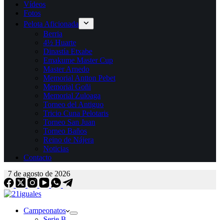
Vídeos
Fotos
Pelota Aficionada
Berria
4½ Huarte
Dinastía Etxabe
Emakume Master Cup
Master Arnedo
Memorial Antton Pebet
Memorial Goñi
Memorial Zuloaga
Torneo del Antiguo
Tricio Cuna Pelotaris
Torneo San Juan
Torneo Baños
Reino de Nájera
Noticias
Contacto
7 de agosto de 2026
Campeonatos
Serie B