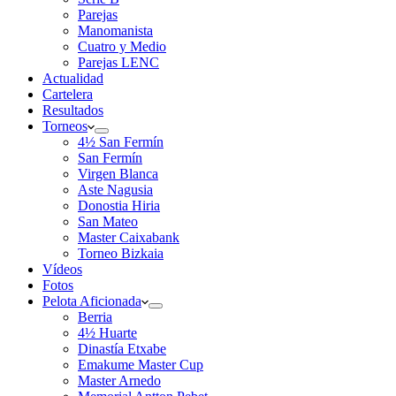
Parejas
Manomanista
Cuatro y Medio
Parejas LENC
Actualidad
Cartelera
Resultados
Torneos
4½ San Fermín
San Fermín
Virgen Blanca
Aste Nagusia
Donostia Hiria
San Mateo
Master Caixabank
Torneo Bizkaia
Vídeos
Fotos
Pelota Aficionada
Berria
4½ Huarte
Dinastía Etxabe
Emakume Master Cup
Master Arnedo