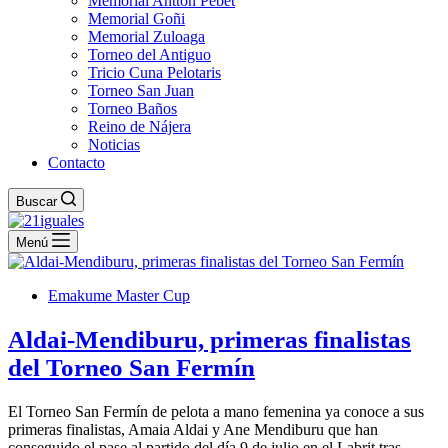
Memorial Antton Pebet
Memorial Goñi
Memorial Zuloaga
Torneo del Antiguo
Tricio Cuna Pelotaris
Torneo San Juan
Torneo Baños
Reino de Nájera
Noticias
Contacto
Buscar
Menú
Emakume Master Cup
Aldai-Mendiburu, primeras finalistas
del Torneo San Fermín
El Torneo San Fermín de pelota a mano femenina ya conoce a sus
primeras finalistas, Amaia Aldai y Ane Mendiburu que han
conseguido el pase al partido del día 9 de julio en el Labrit tras