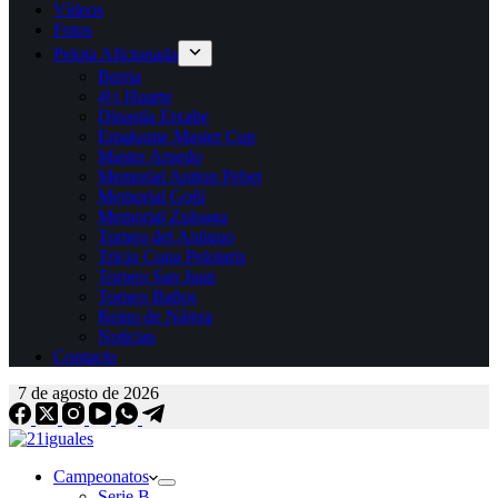
Vídeos
Fotos
Pelota Aficionada
Berria
4½ Huarte
Dinastía Etxabe
Emakume Master Cup
Master Arnedo
Memorial Antton Pebet
Memorial Goñi
Memorial Zuloaga
Torneo del Antiguo
Tricio Cuna Pelotaris
Torneo San Juan
Torneo Baños
Reino de Nájera
Noticias
Contacto
7 de agosto de 2026
Campeonatos
Serie B