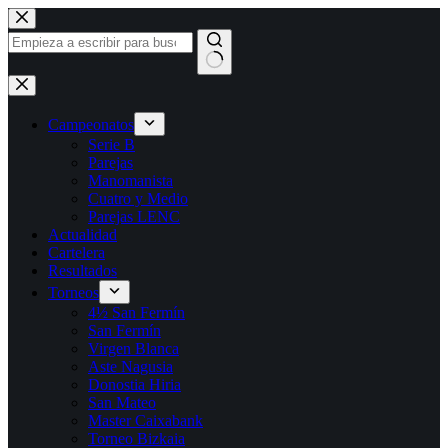
Saltar
al
contenido
Sin
resultados
Campeonatos
Serie B
Parejas
Manomanista
Cuatro y Medio
Parejas LENC
Actualidad
Cartelera
Resultados
Torneos
4½ San Fermín
San Fermín
Virgen Blanca
Aste Nagusia
Donostia Hiria
San Mateo
Master Caixabank
Torneo Bizkaia