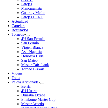
Parejas
Manomanista
Cuatro y Medio
Parejas LENC
Actualidad
Cartelera
Resultados
Torneos
4½ San Fermín
San Fermín
Virgen Blanca
Aste Nagusia
Donostia Hiria
San Mateo
Master Caixabank
Torneo Bizkaia
Vídeos
Fotos
Pelota Aficionada
Berria
4½ Huarte
Dinastía Etxabe
Emakume Master Cup
Master Arnedo