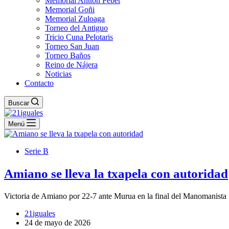
Memorial Antton Pebet
Memorial Goñi
Memorial Zuloaga
Torneo del Antiguo
Tricio Cuna Pelotaris
Torneo San Juan
Torneo Baños
Reino de Nájera
Noticias
Contacto
Buscar
Menú
Serie B
Amiano se lleva la txapela con autoridad
Victoria de Amiano por 22-7 ante Murua en la final del Manomanista 
21iguales
24 de mayo de 2026