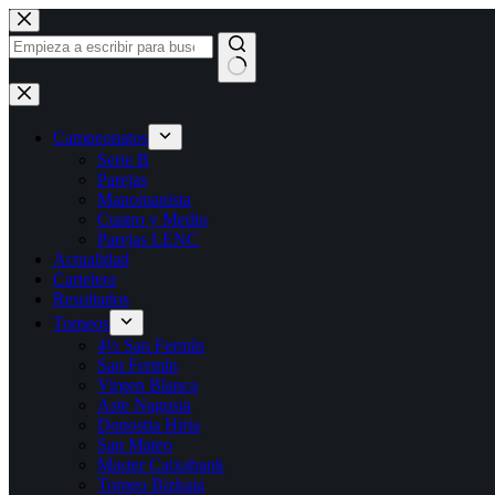
Saltar
al
contenido
Sin
resultados
Campeonatos
Serie B
Parejas
Manomanista
Cuatro y Medio
Parejas LENC
Actualidad
Cartelera
Resultados
Torneos
4½ San Fermín
San Fermín
Virgen Blanca
Aste Nagusia
Donostia Hiria
San Mateo
Master Caixabank
Torneo Bizkaia