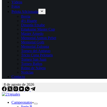
Vídeos
Fotos
Pelota Aficionada
Berria
4½ Huarte
Dinastía Etxabe
Emakume Master Cup
Master Arnedo
Memorial Antton Pebet
Memorial Goñi
Memorial Zuloaga
Torneo del Antiguo
Tricio Cuna Pelotaris
Torneo San Juan
Torneo Baños
Reino de Nájera
Noticias
Contacto
8 de agosto de 2026
Campeonatos
Serie B