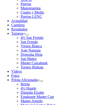
Parejas
Manomanista
Cuatro y Medio
Parejas LENC
Actualidad
Cartelera
Resultados
Torneos
4½ San Fermín
San Fermín
Virgen Blanca
Aste Nagusia
Donostia Hiria
San Mateo
Master Caixabank
Torneo Bizkaia
Vídeos
Fotos
Pelota Aficionada
Berria
4½ Huarte
Dinastía Etxabe
Emakume Master Cup
Master Arnedo