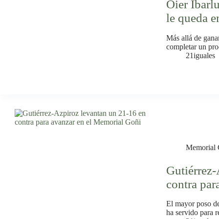
Oier Ibarl
le queda e
Más allá de ganar
completar un pro
21iguales
Memorial 
Gutiérrez-
contra par
El mayor poso de
ha servido para r