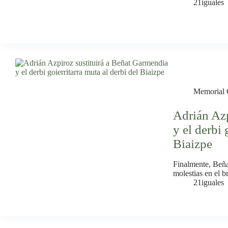
21iguales
Memorial 
Adrián Azp
y el derbi 
Biaizpe
Finalmente, Beña
molestias en el b
21iguales