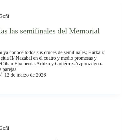
Goñi
s las semifinales del Memorial
 ya conoce todos sus cruces de semifinales; Harkaiz
eitia II/ Nazabal en el cuatro y medio promesas y
z/Oihan Etxeberria-Arbizu y Gutiérrez-Azpiroz/Igoa-
s parejas
12 de marzo de 2026
Goñi