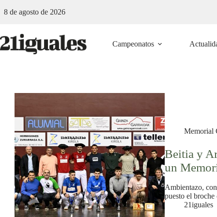
Saltar
8 de agosto de 2026
al
contenido
Campeonatos
Actualid
Memorial 
Beitia y A
un Memori
Ambientazo, con 
puesto el broche
21iguales