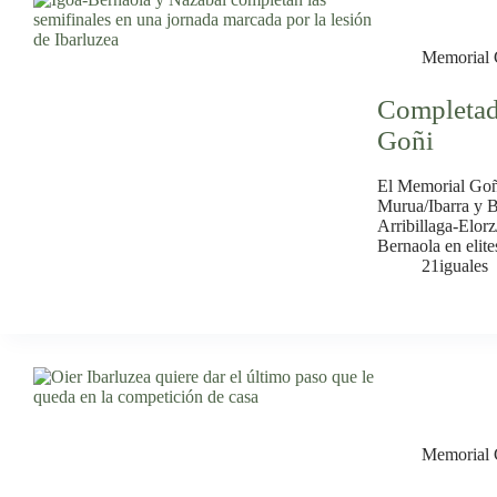
Memorial 
Completada
Goñi
El Memorial Goñi
Murua/Ibarra y B
Arribillaga-Elor
Bernaola en elite
21iguales
Memorial 