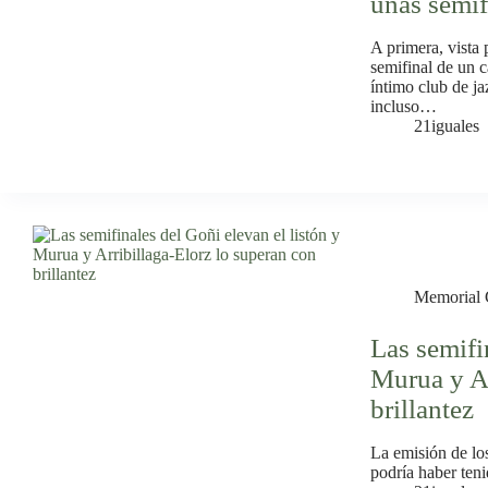
unas semif
A primera, vista
semifinal de un 
íntimo club de j
incluso…
21iguales
Memorial 
Las semifi
Murua y Ar
brillantez
La emisión de lo
podría haber teni