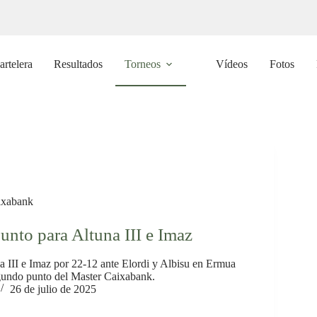
artelera
Resultados
Torneos
Vídeos
Fotos
ixabank
nto para Altuna III e Imaz
na III e Imaz por 22-12 ante Elordi y Albisu en Ermua
gundo punto del Master Caixabank.
26 de julio de 2025