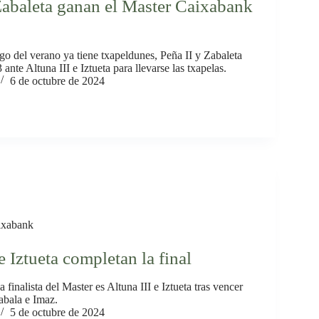
Zabaleta ganan el Master Caixabank
go del verano ya tiene txapeldunes, Peña II y Zabaleta
ante Altuna III e Iztueta para llevarse las txapelas.
6 de octubre de 2024
ixabank
e Iztueta completan la final
 finalista del Master es Altuna III e Iztueta tras vencer
abala e Imaz.
5 de octubre de 2024