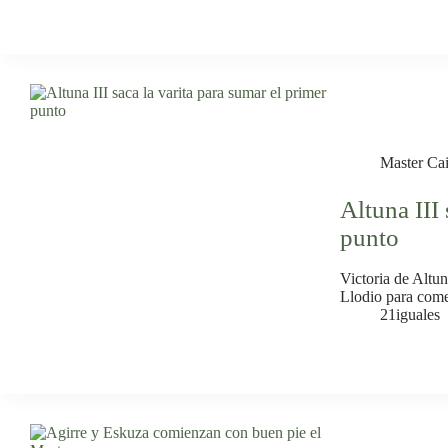
Master Ca
Altuna III 
punto
Victoria de Altun
Llodio para com
21iguales