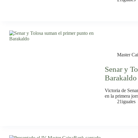
Master Ca
Senar y To
Barakaldo
Victoria de Sena
en la primera jo
21iguales