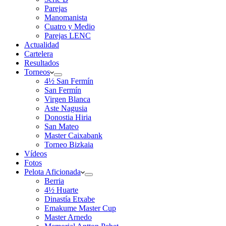
Parejas
Manomanista
Cuatro y Medio
Parejas LENC
Actualidad
Cartelera
Resultados
Torneos
4½ San Fermín
San Fermín
Virgen Blanca
Aste Nagusia
Donostia Hiria
San Mateo
Master Caixabank
Torneo Bizkaia
Vídeos
Fotos
Pelota Aficionada
Berria
4½ Huarte
Dinastía Etxabe
Emakume Master Cup
Master Arnedo