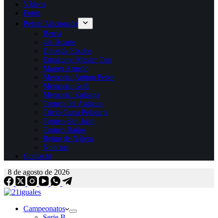
Vídeos
Fotos
Pelota Aficionada
Berria
4½ Huarte
Dinastía Etxabe
Emakume Master Cup
Master Arnedo
Memorial Antton Pebet
Memorial Goñi
Memorial Zuloaga
Torneo del Antiguo
Tricio Cuna Pelotaris
Torneo San Juan
Torneo Baños
Reino de Nájera
Noticias
Contacto
8 de agosto de 2026
Campeonatos
Serie B