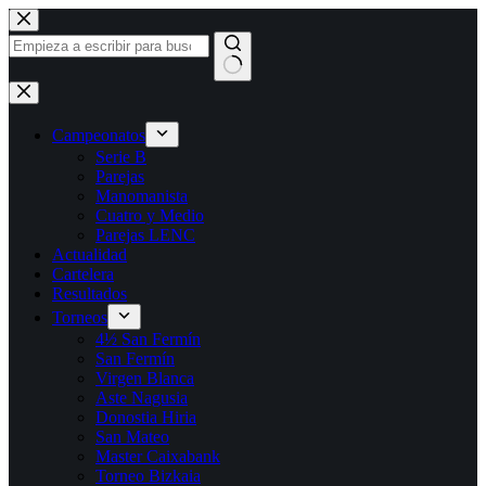
Saltar
al
contenido
Sin
resultados
Campeonatos
Serie B
Parejas
Manomanista
Cuatro y Medio
Parejas LENC
Actualidad
Cartelera
Resultados
Torneos
4½ San Fermín
San Fermín
Virgen Blanca
Aste Nagusia
Donostia Hiria
San Mateo
Master Caixabank
Torneo Bizkaia